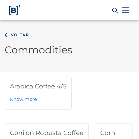
VOLTAR
Products and Services
Commodities
Indices
Solutions
Arabica Coffee 4/5
Regulation
Know more
Data
Conilon Robusta Coffee
Corn
B3