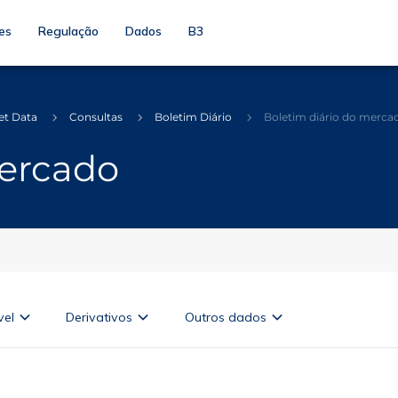
es
Regulação
Dados
B3
et Data
Consultas
Boletim Diário
Boletim diário do merca
mercado