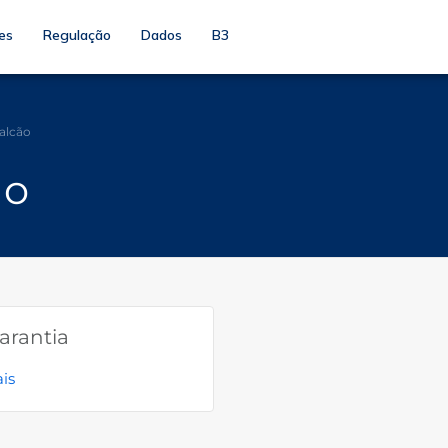
es
Regulação
Dados
B3
Balcão
ão
arantia
is