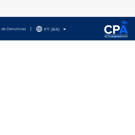
l de Denúncias
PT (BR)