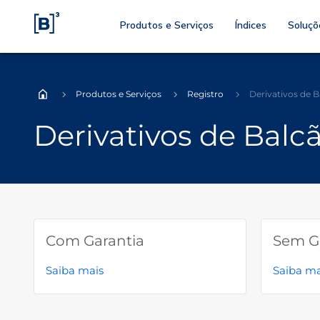
Produtos e Serviços
Índices
Soluçõ
Produtos e Serviços
Registro
Derivativos de 
Home
Derivativos de Balc
Com Garantia
Sem G
Saiba mais
Saiba ma