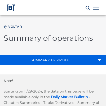
VOLTAR
Products and Services
Summary of operations
Indices
Solutions
SUMMARY BY PRODUCT
Regulation
Note!
Data
Starting on 11/29/2024, the data on this page will be
made available only in the
Daily Market Bulletin
-
B3
Chapter: Summaries - Table: Derivatives - Summary of