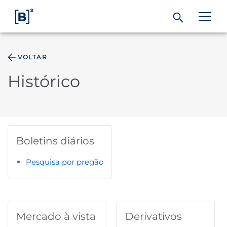
VOLTAR
ÁREA DO INVESTIDOR
Histórico
Produtos e Serviços
Índices
Boletins diários
Soluções
Pesquisa por pregão
Regulação
Mercado à vista
Derivativos
Dados