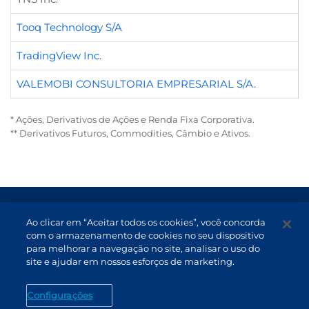
Tooq Technology S/A
TradingView Inc.
VALEMOBI CONSULTORIA EMPRESARIAL S/A.
* Ações, Derivativos de Ações e Renda Fixa Corporativa.
** Derivativos Futuros, Commodities, Câmbio e Ativos.
Termos de Uso e Proteção de Dados
Ao clicar em “Aceitar todos os cookies”, você concorda
com o armazenamento de cookies no seu dispositivo
Atendimento
para melhorar a navegação no site, analisar o uso do
Canal de Denúncias
site e ajudar em nossos esforços de marketing.
PT (BR)
Configurações