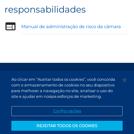
responsabilidades
Manual de administração de risco da câmara
Termos de Uso e Proteção de Dados
Ao clicar em “Aceitar todos os cookies”, você concorda
Atendimento
com o armazenamento de cookies no seu dispositivo
para melhorar a navegação no site, analisar o uso do
Canal de Denúncias
site e ajudar em nossos esforços de marketing.
PT (BR)
Configurações
REJEITAR TODOS OS COOKIES