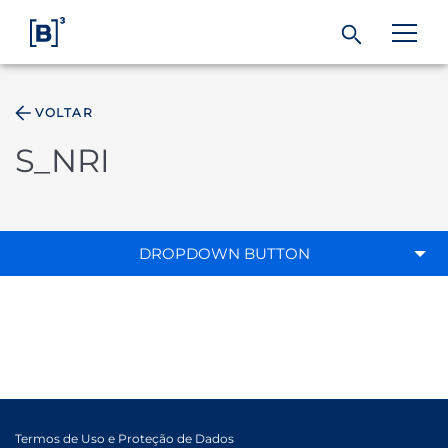
VOLTAR
ÁREA DO INVESTIDOR
S_NRI
Produtos e Serviços
Índices
DROPDOWN BUTTON
Soluções
Regulação
Dados
Termos de Uso e Proteção de Dados