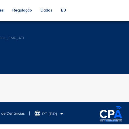
es
Regulação
Dados
B3
BOL_EMP_ATI
l de Denúncias
PT (BR)