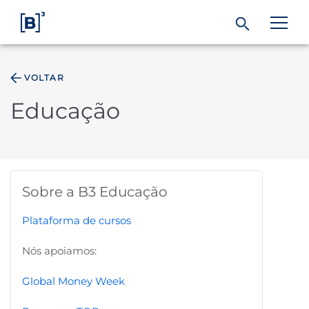
VOLTAR
ÁREA DO INVESTIDOR
Educação
Produtos e Serviços
Índices
Sobre a B3 Educação
Soluções
Plataforma de cursos
Nós apoiamos:
Regulação
Global Money Week
Dados