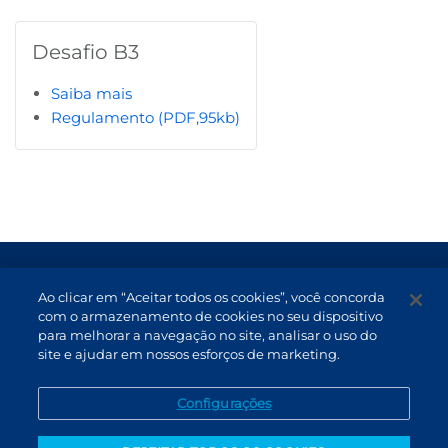
Desafio B3
Saiba mais
Regulamento (PDF,95kb)
Termos de Uso e Proteção de Dados
Ao clicar em “Aceitar todos os cookies”, você concorda
Atendimento
com o armazenamento de cookies no seu dispositivo
para melhorar a navegação no site, analisar o uso do
Canal de Denúncias
site e ajudar em nossos esforços de marketing.
PT (BR)
Configurações