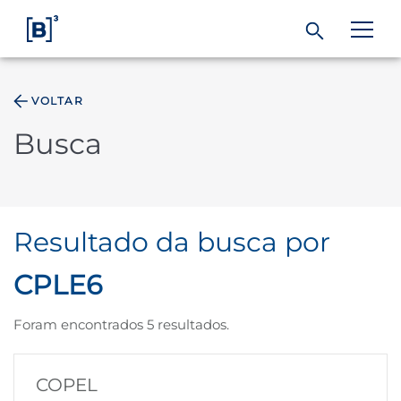
VOLTAR
ÁREA DO INVESTIDOR
Busca
Produtos e Serviços
Índices
Resultado da busca por
Soluções
CPLE6
Foram encontrados 5 resultados.
Regulação
COPEL
Dados