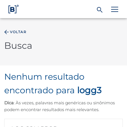
VOLTAR
ÁREA DO INVESTIDOR
Busca
Produtos e Serviços
Índices
Nenhum resultado
Soluções
encontrado para
logg3
Dica
: Às vezes, palavras mais genéricas ou sinônimos
Regulação
podem encontrar resultados mais relevantes.
Dados