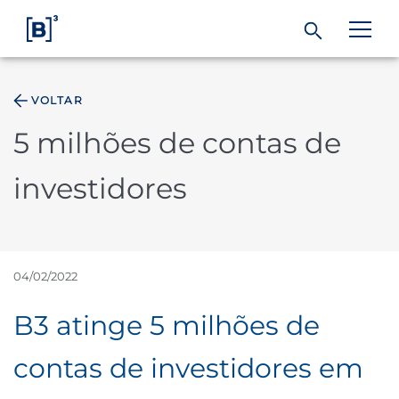
VOLTAR
ÁREA DO INVESTIDOR
5 milhões de contas de
Produtos e Serviços
investidores
Índices
Soluções
04/02/2022
B3 atinge 5 milhões de
Regulação
contas de investidores em
Dados