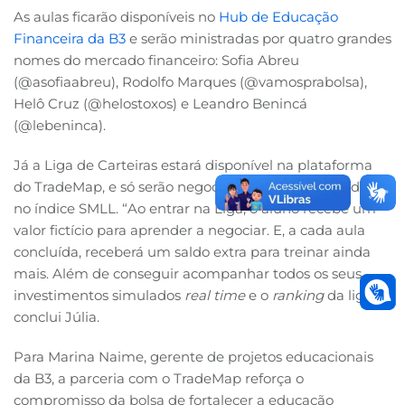
As aulas ficarão disponíveis no
Hub de Educação
Financeira da B3
e serão ministradas por quatro grandes
nomes do mercado financeiro: Sofia Abreu
(@asofiaabreu), Rodolfo Marques (@vamosprabolsa),
Helô Cruz (@helostoxos) e Leandro Benincá
(@lebeninca).
Já a Liga de Carteiras estará disponível na plataforma
do TradeMap, e só serão negociadas as ações contidas
no índice SMLL. “Ao entrar na Liga, o aluno recebe um
valor fictício para aprender a negociar. E, a cada aula
concluída, receberá um saldo extra para treinar ainda
mais. Além de conseguir acompanhar todos os seus
investimentos simulados
real time
e o
ranking
da liga”,
conclui Júlia.
Para Marina Naime, gerente de projetos educacionais
da B3, a parceria com o TradeMap reforça o
compromisso da bolsa de fortalecer a educação