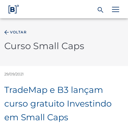
VOLTAR
ÁREA DO INVESTIDOR
Curso Small Caps
Produtos e Serviços
Índices
29/09/2021
TradeMap e B3 lançam
Soluções
curso gratuito Investindo
Regulação
em Small Caps
Dados