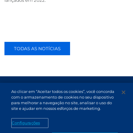
lançados em 2022.
TODAS AS NOTÍCIAS
Termos de Uso e Proteção de Dados
Ao clicar em “Aceitar todos os cookies”, você concorda
com o armazenamento de cookies no seu dispositivo
Atendimento
para melhorar a navegação no site, analisar o uso do
Canal de Denúncias
site e ajudar em nossos esforços de marketing.
PT (BR)
Configurações