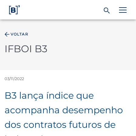
VOLTAR
ÁREA DO INVESTIDOR
IFBOI B3
Produtos e Serviços
Índices
03/11/2022
B3 lança índice que
Soluções
acompanha desempenho
Regulação
dos contratos futuros de
Dados