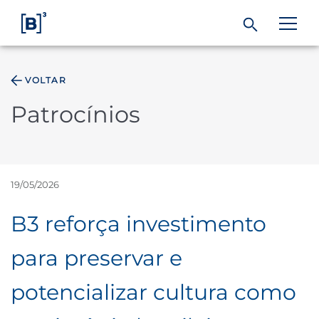
VOLTAR
ÁREA DO INVESTIDOR
Patrocínios
Produtos e Serviços
Índices
19/05/2026
B3 reforça investimento
Soluções
para preservar e
Regulação
potencializar cultura como
Dados