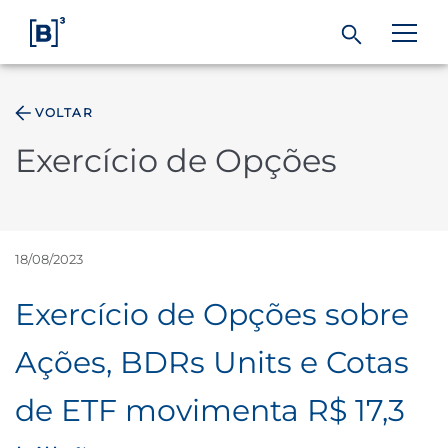
VOLTAR
ÁREA DO INVESTIDOR
Exercício de Opções
Produtos e Serviços
Índices
18/08/2023
Exercício de Opções sobre
Soluções
Ações, BDRs Units e Cotas
Regulação
de ETF movimenta R$ 17,3
Dados