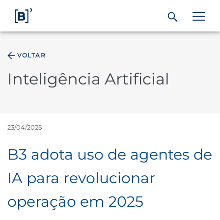
VOLTAR
ÁREA DO INVESTIDOR
Inteligência Artificial
Produtos e Serviços
Índices
23/04/2025
B3 adota uso de agentes de
Soluções
IA para revolucionar
Regulação
operação em 2025
Dados