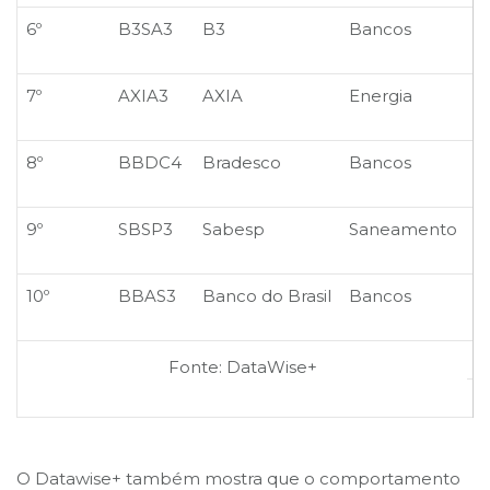
6º
B3SA3
B3
Bancos
7º
AXIA3
AXIA
Energia
8º
BBDC4
Bradesco
Bancos
9º
SBSP3
Sabesp
Saneamento
10º
BBAS3
Banco do Brasil
Bancos
Fonte: DataWise+
O Datawise+ também mostra que o comportamento