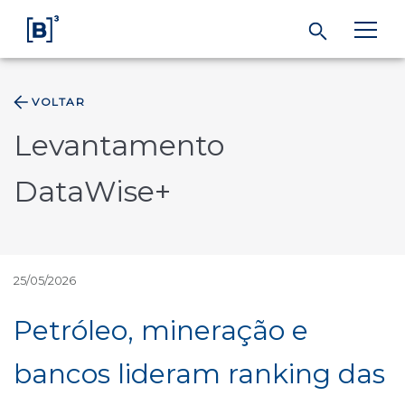
VOLTAR
ÁREA DO INVESTIDOR
Levantamento
Produtos e Serviços
DataWise+
Índices
Soluções
25/05/2026
Petróleo, mineração e
Regulação
bancos lideram ranking das
Dados