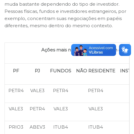
muda bastante dependendo do tipo de investidor.
Pessoas físicas, fundos e investidores estrangeiros, por
exemplo, concentram suas negociações em papéis
diferentes, mesmo dentro do mesmo contexto.
Ações mais negociadas na B3 em abril d
PF
PJ
FUNDOS
NÃO RESIDENTE
INST
PETR4
VALE3
PETR4
PETR4
VALE3
PETR4
VALE3
VALE3
PRIO3
ABEV3
ITUB4
ITUB4