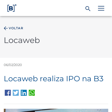
VOLTAR
ÁREA DO INVESTIDOR
Locaweb
Produtos e Serviços
Índices
06/02/2020
Locaweb realiza IPO na B3
Soluções
Regulação
Dados