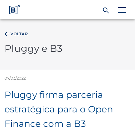
VOLTAR
ÁREA DO INVESTIDOR
Pluggy e B3
Produtos e Serviços
Índices
07/03/2022
Pluggy firma parceria
Soluções
estratégica para o Open
Regulação
Finance com a B3
Dados