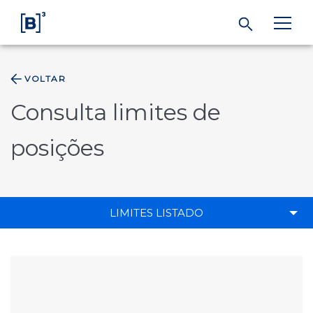
VOLTAR
ÁREA DO INVESTIDOR
Consulta limites de
Produtos e Serviços
posições
Índices
LIMITES LISTADO
Soluções
Regulação
Dados