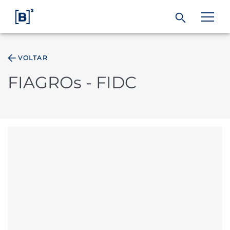
VOLTAR
ÁREA DO INVESTIDOR
FIAGROs - FIDC
Produtos e Serviços
Índices
Soluções
Regulação
Dados