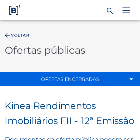
VOLTAR
ÁREA DO INVESTIDOR
Ofertas públicas
Produtos e Serviços
Índices
OFERTAS ENCERRADAS
Soluções
Kinea Rendimentos
Regulação
Imobiliários FII - 12ª Emissão
Dados
Documentos da oferta pública podem ser