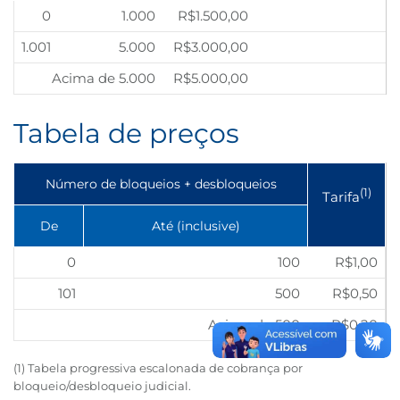
0
1.000
R$1.500,00
B3
1.001
5.000
R$3.000,00
Acima de 5.000
R$5.000,00
Tabela de preços
Número de bloqueios + desbloqueios
(1
)
Tarifa
De
Até (inclusive)
0
100
R$1,00
101
500
R$0,50
Acima de 500
R$0,20
(1) Tabela progressiva escalonada de cobrança por
bloqueio/desbloqueio judicial.