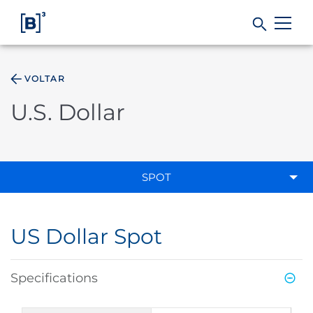
VOLTAR
Products and Services
U.S. Dollar
Indices
Solutions
SPOT
Regulation
US Dollar Spot
Data
Specifications
B3