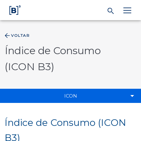
VOLTAR
ÁREA DO INVESTIDOR
Índice de Consumo
Produtos e Serviços
(ICON B3)
Índices
ICON
Soluções
Regulação
Índice de Consumo (ICON
B3)
Dados