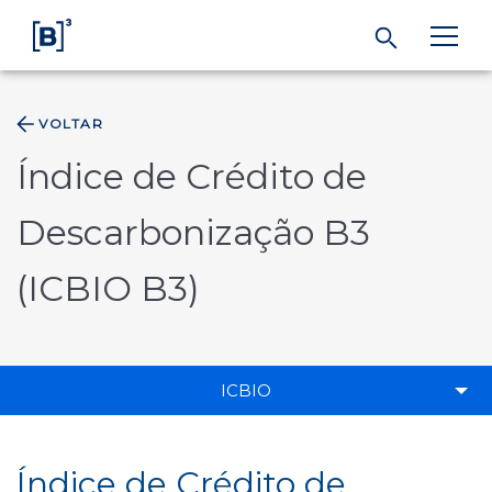
VOLTAR
ÁREA DO INVESTIDOR
Índice de Crédito de
Produtos e Serviços
Descarbonização B3
Índices
(ICBIO B3)
Soluções
ICBIO
Regulação
Dados
Índice de Crédito de