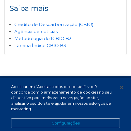
Saiba mais
Crédito de Descarbonização (CBIO)
Agência de notícias
Metodologia do ICBIO B3
Lâmina Índice CBIO B3
Ao clicar em “Aceitar todos os cookies”, você
Termos de Uso e Proteção de Dados
concorda com o armazenamento de cookies no seu
Atendimento
dispositivo para melhorar a navegação no site,
analisar o uso do site e ajudar em nossos esforços de
Canal de Denúncias
marketing.
PT (BR)
Configurações