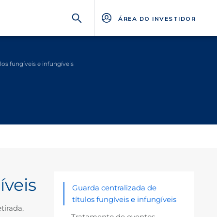
ÁREA DO INVESTIDOR
los fungíveis e infungíveis
íveis
Guarda centralizada de
títulos fungíveis e infungíveis
tirada,
Tratamento de eventos