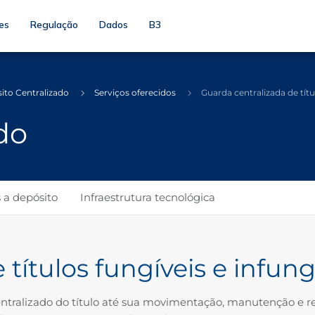
es
Regulação
Dados
B3
ito Centralizado
Serviços oferecidos
Guarda centralizada de títu
do
 a depósito
Infraestrutura tecnológica
títulos fungíveis e infung
entralizado do título até sua movimentação, manutenção e re