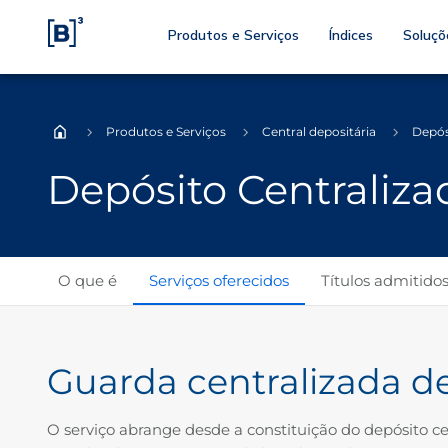
Produtos e Serviços
Índices
Soluçõ
Produtos e Serviços
Central depositária
Depós
Home
Depósito Centraliza
O que é
Serviços oferecidos
Títulos admitidos
Guarda centralizada de 
O serviço abrange desde a constituição do depósito c