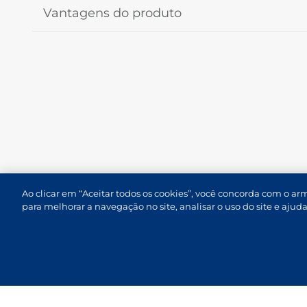
Vantagens do produto
Ao clicar em “Aceitar todos os cookies”, você concorda com o a
para melhorar a navegação no site, analisar o uso do site e aju
Termos de Uso e Proteção de Dados
Atendimento
Cana