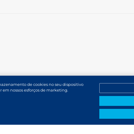
rmazenamento de cookies no seu dispositivo
dar em nossos esforços de marketing.
l de Denúncias
PT (BR)