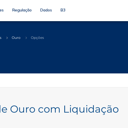
es
Regulação
Dados
B3
s
Ouro
Opções
de Ouro com Liquidação