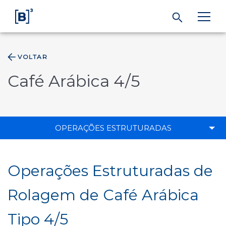
VOLTAR
ÁREA DO INVESTIDOR
Café Arábica 4/5
Produtos e Serviços
Índices
OPERAÇÕES ESTRUTURADAS
Soluções
Operações Estruturadas de
Regulação
Rolagem de Café Arábica
Tipo 4/5
Dados