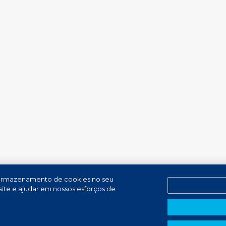
o armazenamento de cookies no seu
 site e ajudar em nossos esforços de