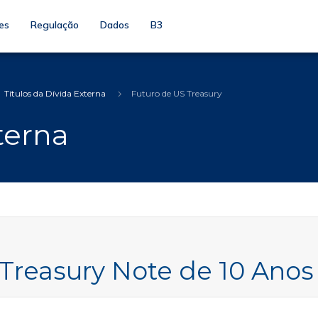
es
Regulação
Dados
B3
Títulos da Dívida Externa
Futuro de US Treasury
terna
 Treasury Note de 10 Anos