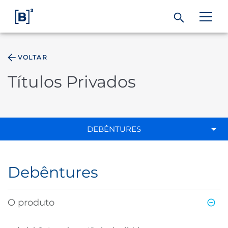
VOLTAR
ÁREA DO INVESTIDOR
Títulos Privados
Produtos e Serviços
Índices
DEBÊNTURES
Soluções
Debêntures
Regulação
O produto
Dados