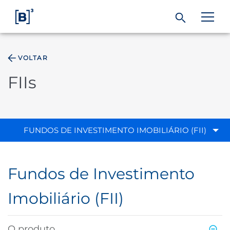
VOLTAR
ÁREA DO INVESTIDOR
FIIs
Produtos e Serviços
Índices
FUNDOS DE INVESTIMENTO IMOBILIÁRIO (FII)
Soluções
Fundos de Investimento
Regulação
Imobiliário (FII)
Dados
O produto