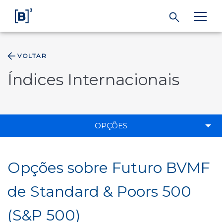
VOLTAR
ÁREA DO INVESTIDOR
Índices Internacionais
Produtos e Serviços
Índices
OPÇÕES
Soluções
Opções sobre Futuro BVMF
Regulação
de Standard & Poors 500
(S&P 500)
Dados