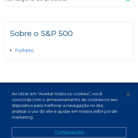
Sobre o S&P 500
Folheto
Ao clicar em “Aceitar todos os cookies”, você
Termos de Uso e Proteção de Dados
concorda com o armazenamento de cookies no seu
Atendimento
dispositivo para melhorar a navegação no site,
analisar o uso do site e ajudar em nossos esforços de
Canal de Denúncias
marketing.
PT (BR)
Configurações