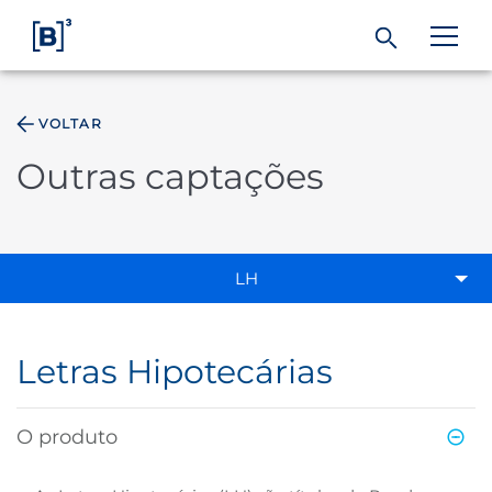
VOLTAR
ÁREA DO INVESTIDOR
Outras captações
Produtos e Serviços
Índices
LH
Soluções
Letras Hipotecárias
Regulação
O produto
Dados