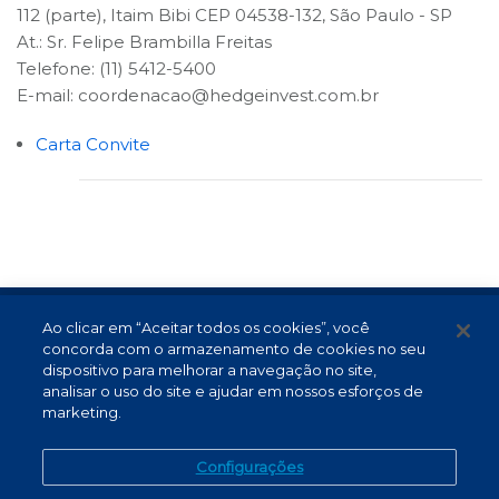
112 (parte), Itaim Bibi CEP 04538-132, São Paulo - SP
At.: Sr. Felipe Brambilla Freitas
Telefone: (11) 5412-5400
E-mail:
coordenacao@hedgeinvest.com.br
Carta Convite
Ao clicar em “Aceitar todos os cookies”, você
Termos de Uso e Proteção de Dados
concorda com o armazenamento de cookies no seu
Atendimento
dispositivo para melhorar a navegação no site,
analisar o uso do site e ajudar em nossos esforços de
Canal de Denúncias
marketing.
PT (BR)
Configurações