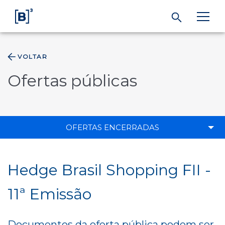
VOLTAR
ÁREA DO INVESTIDOR
Ofertas públicas
Produtos e Serviços
Índices
OFERTAS ENCERRADAS
Soluções
Hedge Brasil Shopping FII -
Regulação
11ª Emissão
Dados
Documentos da oferta pública podem ser