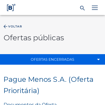
VOLTAR
ÁREA DO INVESTIDOR
Ofertas públicas
Produtos e Serviços
Índices
OFERTAS ENCERRADAS
Soluções
Pague Menos S.A. (Oferta
Regulação
Prioritária)
Dados
Documentos da Oferta