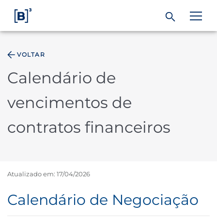
VOLTAR
ÁREA DO INVESTIDOR
Calendário de
Produtos e Serviços
vencimentos de
Índices
contratos financeiros
Soluções
Atualizado em: 17/04/2026
Regulação
Calendário de Negociação
Dados