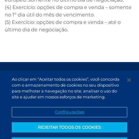
(4) Exercício: opções de compra e venda – somente
no 1º dia útil do mês de vencimento.
(5) Exercício: opções de compra e venda – até o
último dia de negociação.
Termos de Uso e Proteção de Dados
Ao clicar em “Aceitar todos os cookies”, você concorda
Atendimento
com o armazenamento de cookies no seu dispositivo
para melhorar a navegação no site, analisar o uso do
Canal de Denúncias
site e ajudar em nossos esforços de marketing.
PT (BR)
Configurações
REJEITAR TODOS OS COOKIES