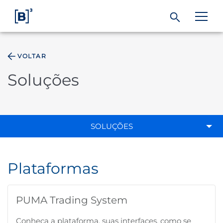
VOLTAR
ÁREA DO INVESTIDOR
Soluções
Produtos e Serviços
Índices
SOLUÇÕES
Soluções
Plataformas
Regulação
PUMA Trading System
Dados
Conheça a plataforma, suas interfaces, como se