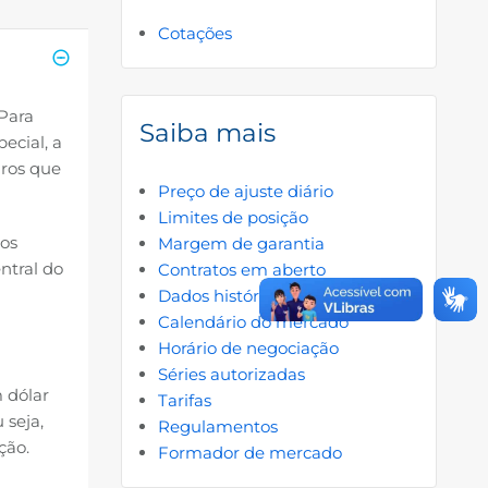
Cotações
 Para
Saiba mais
cial, a
iros que
Preço de ajuste diário
Limites de posição
tos
Margem de garantia
ntral do
Contratos em aberto
Dados históricos
Calendário do mercado
a
Horário de negociação
Séries autorizadas
m dólar
Tarifas
 seja,
Regulamentos
ação.
Formador de mercado