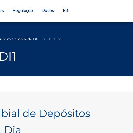
es
Regulação
Dados
B3
upom Cambial de DI1
Futuro
DI1
ial de Depósitos
 Dia