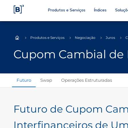
Produtos e Serviços
Índices
Soluçõ
Produtos e Serviços
Negociação
Juros
C
Home
Cupom Cambial de 
Futuro
Swap
Operações Estruturadas
Futuro de Cupom Camb
Interfinanceiros de Um