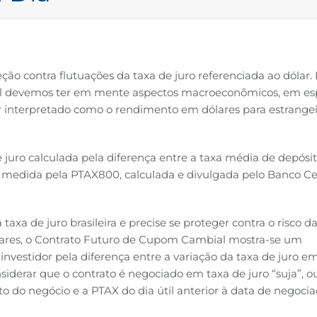
o contra flutuações da taxa de juro referenciada ao dólar.
 devemos ter em mente aspectos macroeconômicos, em espe
r interpretado como o rendimento em dólares para estrange
e juro calculada pela diferença entre a taxa média de depósi
al medida pela PTAX800, calculada e divulgada pelo Banco Ce
axa de juro brasileira e precise se proteger contra o risco d
ólares, o Contrato Futuro de Cupom Cambial mostra-se um
investidor pela diferença entre a variação da taxa de juro e
iderar que o contrato é negociado em taxa de juro “suja”, ou
 do negócio e a PTAX do dia útil anterior à data de negoci