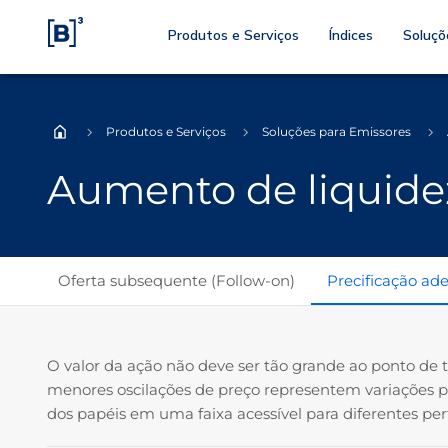
Produtos e Serviços
Índices
Soluçõ
Produtos e Serviços
Soluções para Emissores
Home
Aumento de liquide
Oferta subsequente (Follow-on)
Precificação ad
O valor da ação não deve ser tão grande ao ponto de
menores oscilações de preço representem variações p
dos papéis em uma faixa acessível para diferentes pe