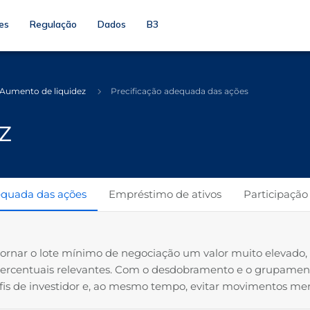
es
Regulação
Dados
B3
Aumento de liquidez
Precificação adequada das ações
z
equada das ações
Empréstimo de ativos
Participação
 tornar o lote mínimo de negociação um valor muito elevado
ercentuais relevantes. Com o desdobramento e o grupamento
rfis de investidor e, ao mesmo tempo, evitar movimentos me