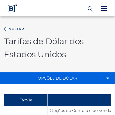
VOLTAR
ÁREA DO INVESTIDOR
Tarifas de Dólar dos
Produtos e Serviços
Estados Unidos
Índices
OPÇÕES DE DÓLAR
Soluções
Regulação
Família
Dados
Opções de Compra e de Venda so