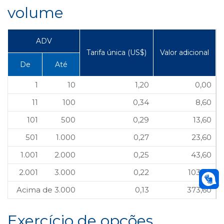
volume
ADV
Tarifa única (US$)
Valor adicional
De
Até
1
10
1,20
0,00
11
100
0,34
8,60
101
500
0,29
13,60
501
1.000
0,27
23,60
1.001
2.000
0,25
43,60
2.001
3.000
0,22
103,60
Acima de 3.000
0,13
373,60
Exercício de opções