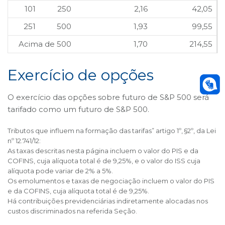
101
250
2,16
42,05
251
500
1,93
99,55
Acima de 500
1,70
214,55
Exercício de opções
O exercício das opções sobre futuro de S&P 500 será
tarifado como um futuro de S&P 500.
Tributos que influem na formação das tarifas” artigo 1º, §2º, da Lei
nº 12.741/12:
As taxas descritas nesta página incluem o valor do PIS e da
COFINS, cuja alíquota total é de 9,25%, e o valor do ISS cuja
alíquota pode variar de 2% a 5%.
Os emolumentos e taxas de negociação incluem o valor do PIS
e da COFINS, cuja alíquota total é de 9,25%.
Há contribuições previdenciárias indiretamente alocadas nos
custos discriminados na referida Seção.