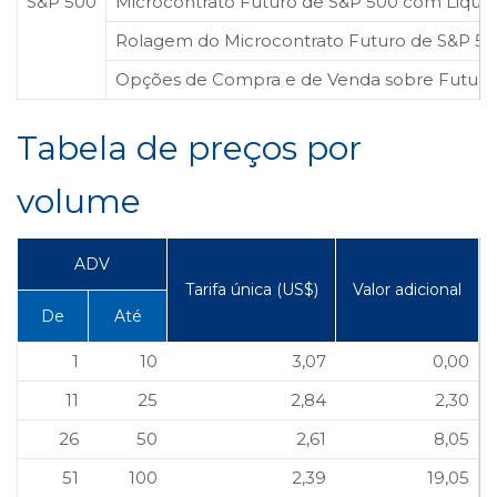
S&P 500
Microcontrato Futuro de S&P 500 com Liqui
Rolagem do Microcontrato Futuro de S&P 50
B3
Opções de Compra e de Venda sobre Futuro
Tabela de preços por
volume
ADV
Tarifa única (US$)
Valor adicional
De
Até
1
10
3,07
0,00
11
25
2,84
2,30
26
50
2,61
8,05
51
100
2,39
19,05