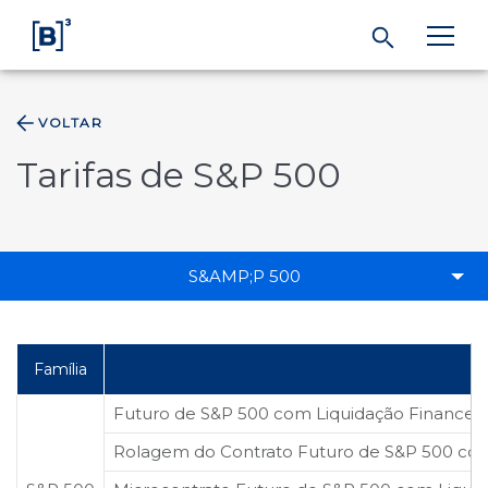
VOLTAR
ÁREA DO INVESTIDOR
Tarifas de S&P 500
Produtos e Serviços
Índices
S&AMP;P 500
Soluções
Família
Regulação
Futuro de S&P 500 com Liquidação Financei
Rolagem do Contrato Futuro de S&P 500 com
Dados