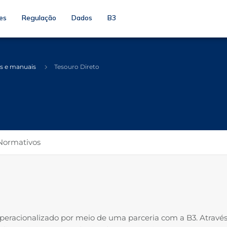
es
Regulação
Dados
B3
s e manuais
Tesouro Direto
a
Normativos
peracionalizado por meio de uma parceria com a B3. Através