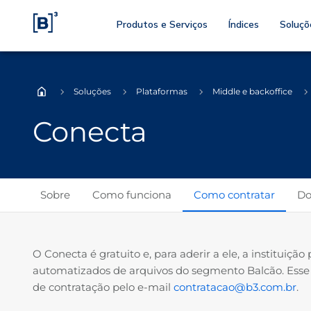
Produtos e Serviços
Índices
Soluçõ
Soluções
Plataformas
Middle e backoffice
Home
Conecta
Sobre
Como funciona
Como contratar
Do
O Conecta é gratuito e, para aderir a ele, a instituição
automatizados de arquivos do segmento Balcão. Ess
de contratação pelo e-mail
contratacao@b3.com.br
.