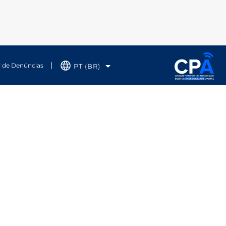
l de Denúncias
PT (BR)