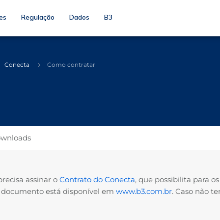
es
Regulação
Dados
B3
Conecta
Como contratar
wnloads
 precisa assinar o
Contrato do Conecta
, que possibilita para 
e documento está disponível em
www.b3.com.br
. Caso não t