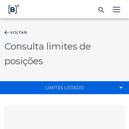
VOLTAR
ÁREA DO INVESTIDOR
Consulta limites de
Produtos e Serviços
posições
Índices
LIMITES LISTADO
Soluções
Regulação
Dados