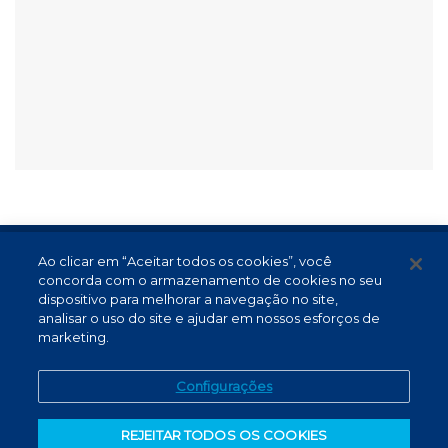
Ao clicar em “Aceitar todos os cookies”, você
Termos de Uso e Proteção de Dados
concorda com o armazenamento de cookies no seu
Atendimento
dispositivo para melhorar a navegação no site,
analisar o uso do site e ajudar em nossos esforços de
Canal de Denúncias
marketing.
PT (BR)
Configurações
REJEITAR TODOS OS COOKIES