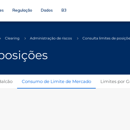
es
Regulação
Dados
B3
Clearing
Administração de riscos
Consulta limites de posiçõ
 posições
Balcão
Consumo de Limite de Mercado
Limites por 