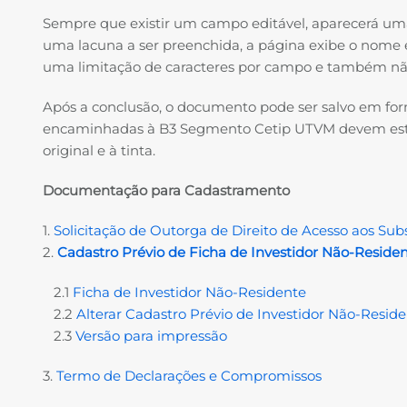
Sempre que existir um campo editável, aparecerá uma
uma lacuna a ser preenchida, a página exibe o nome e
uma limitação de caracteres por campo e também não é
Após a conclusão, o documento pode ser salvo em fo
encaminhadas à B3 Segmento Cetip UTVM devem esta
original e à tinta.
Documentação para Cadastramento
1.
Solicitação de Outorga de Direito de Acesso aos Su
2.
Cadastro Prévio de Ficha de Investidor Não-Reside
2.1
Ficha de Investidor Não-Residente
2.2
Alterar Cadastro Prévio de Investidor Não-Resid
2.3
Versão para impressão
3.
Termo de Declarações e Compromissos