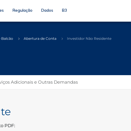
es
Regulação
Dados
B3
 Balcão
Abertura de Conta
Investidor Não Residente
viços Adicionais e Outras Demandas
nte
to PDF: