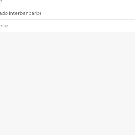
o
do interbancário)
erais