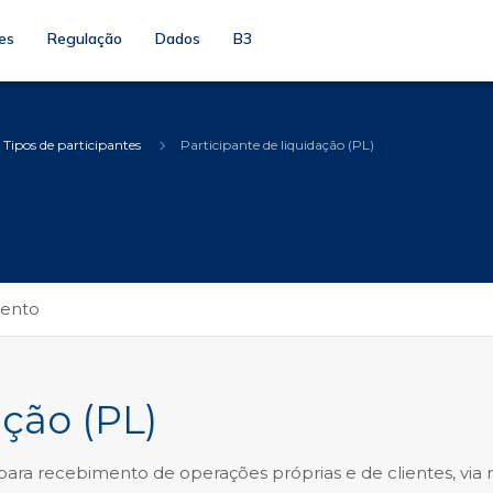
es
Regulação
Dados
B3
Tipos de participantes
Participante de liquidação (PL)
mento
ação (PL)
 para recebimento de operações próprias e de clientes, via 