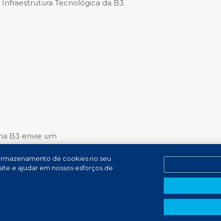
Infraestrutura Tecnológica da B3
na B3 envie um
o armazenamento de cookies no seu
 site e ajudar em nossos esforços de
de Denúncias
PT (BR)